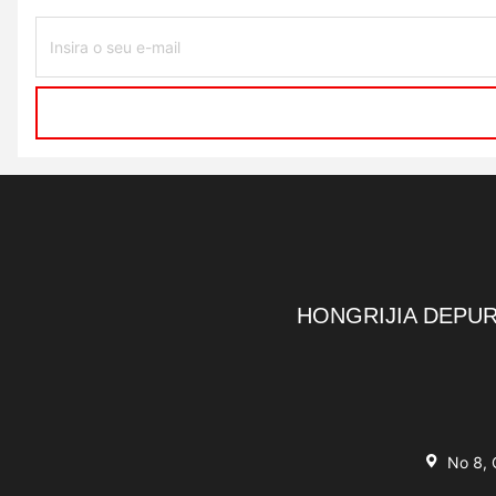
HONGRIJIA DEPUR
No 8, 