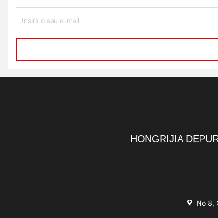
HONGRIJIA DEPUR
No 8, 