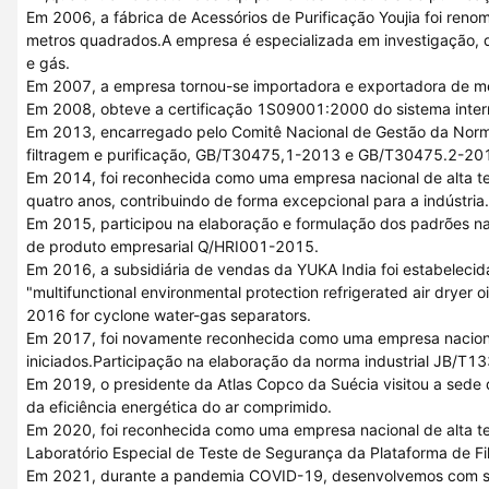
Em 2006, a fábrica de Acessórios de Purificação Youjia foi ren
metros quadrados.A empresa é especializada em investigação, d
e gás.
Em 2007, a empresa tornou-se importadora e exportadora de m
Em 2008, obteve a certificação 1S09001:2000 do sistema inter
Em 2013, encarregado pelo Comitê Nacional de Gestão da Normali
filtragem e purificação, GB/T30475,1-2013 e GB/T30475.2-20
Em 2014, foi reconhecida como uma empresa nacional de alta tec
quatro anos, contribuindo de forma excepcional para a indústria.
Em 2015, participou na elaboração e formulação dos padrões 
de produto empresarial Q/HRI001-2015.
Em 2016, a subsidiária de vendas da YUKA India foi estabelecida
"multifunctional environmental protection refrigerated air dryer 
2016 for cyclone water-gas separators.
Em 2017, foi novamente reconhecida como uma empresa nacional
iniciados.Participação na elaboração da norma industrial JB/T1
Em 2019, o presidente da Atlas Copco da Suécia visitou a se
da eficiência energética do ar comprimido.
Em 2020, foi reconhecida como uma empresa nacional de alta te
Laboratório Especial de Teste de Segurança da Plataforma de Filtr
Em 2021, durante a pandemia COVID-19, desenvolvemos com suce