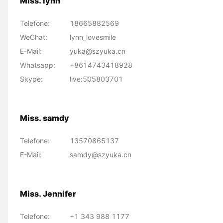
Miss. lynn
Telefone:
18665882569
WeChat:
lynn_lovesmile
E-Mail:
yuka@szyuka.cn
Whatsapp:
+8614743418928
Skype:
live:505803701
Miss. samdy
Telefone:
13570865137
E-Mail:
samdy@szyuka.cn
Miss. Jennifer
Telefone:
+1 343 988 1177