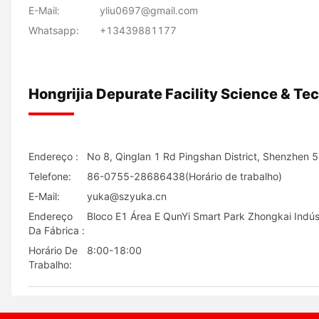
E-Mail:
yliu0697@gmail.com
Whatsapp:
+13439881177
Hongrijia Depurate Facility Science & Tec
Endereço :
No 8, Qinglan 1 Rd Pingshan District, Shenzhen 
Telefone:
86-0755-28686438(Horário de trabalho)
E-Mail:
yuka@szyuka.cn
Endereço
Bloco E1 Área E QunYi Smart Park Zhongkai Indúst
Da Fábrica :
Horário De
8:00-18:00
Trabalho: