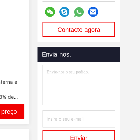
Contacte agora
Envia-nos.
nterna e
73% de
 preço
Enviar