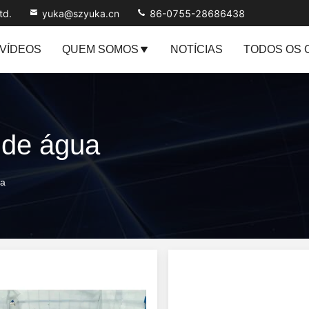
td.
yuka@szyuka.cn
86-0755-28686438
VÍDEOS
QUEM SOMOS
NOTÍCIAS
TODOS OS 
 de água
ua