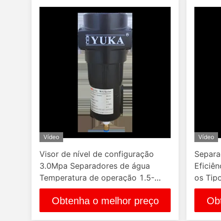
Vídeo
Vídeo
Visor de nível de configuração
Separa
3.0Mpa Separadores de água
Eficiê
Temperatura de operação 1.5-
os Tip
80ºc e Preto para necessidades
Obtenha o melhor preço
Ob
industriais