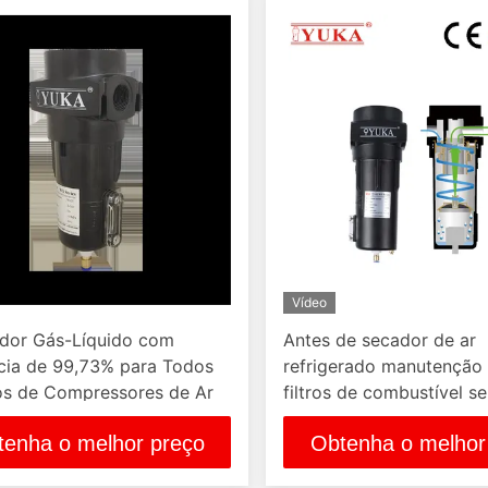
Vídeo
dor Gás-Líquido com
Antes de secador de ar
ncia de 99,73% para Todos
refrigerado manutenção 
os de Compressores de Ar
filtros de combustível s
de água com 10 anos ha
tenha o melhor preço
Obtenha o melhor
spanlife