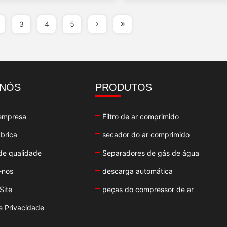
3
4
5
 NÓS
PRODUTOS
 empresa
Filtro de ar comprimido
ábrica
secador do ar comprimido
de qualidade
Separadores de gás de água
-nos
descarga automática
Site
peças do compressor de ar
de Privacidade