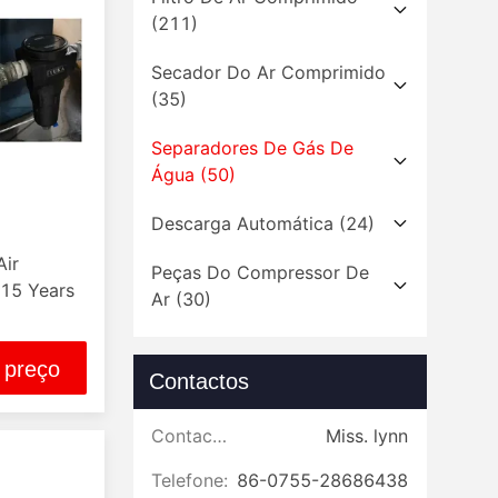
(211)
Secador Do Ar Comprimido
(35)
Separadores De Gás De
Água
(50)
Descarga Automática
(24)
Air
Peças Do Compressor De
 15 Years
Ar
(30)
 preço
Contactos
Contactos:
Miss. lynn
Telefone:
86-0755-28686438