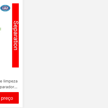
e limpeza
eparadores
bitação
 preço