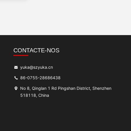
CONTACTE-NOS
yuka@szyuka.cn
86-0755-28686438
No 8, Qinglan 1 Rd Pingshan District, Shenzhen
518118, China