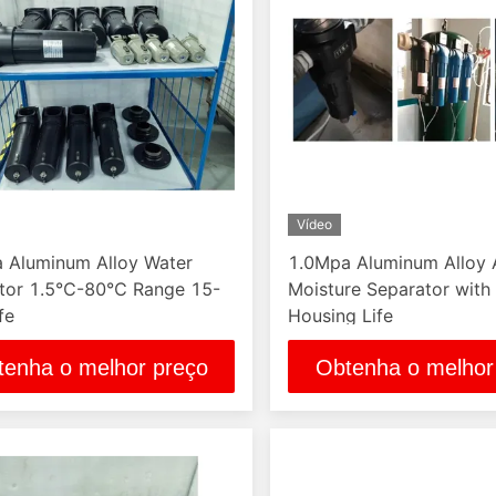
Vídeo
 Aluminum Alloy Water
1.0Mpa Aluminum Alloy 
ator 1.5℃-80℃ Range 15-
Moisture Separator with
fe
Housing Life
tenha o melhor preço
Obtenha o melhor