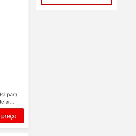
MPa para
de ar
de 1,5-
 preço
ratura de