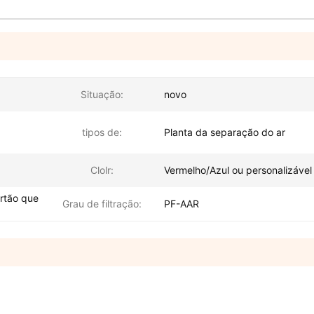
Situação:
novo
tipos de:
Planta da separação do ar
Clolr:
Vermelho/Azul ou personalizável
rtão que
Grau de filtração:
PF-AAR