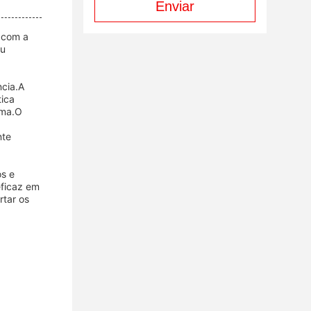
Enviar
o com a
eu
ncia.A
tica
ema.O
nte
os e
eficaz em
rtar os