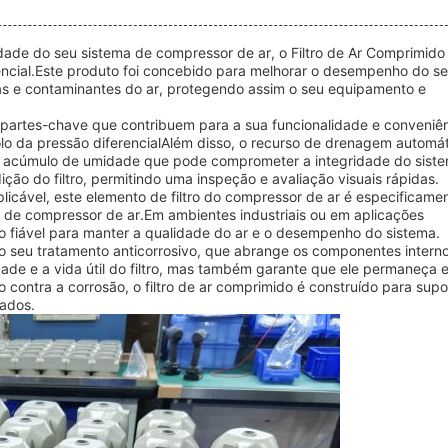
vidade do seu sistema de compressor de ar, o Filtro de Ar Comprimid
ncial.Este produto foi concebido para melhorar o desempenho do s
as e contaminantes do ar, protegendo assim o seu equipamento e
 partes-chave que contribuem para a sua funcionalidade e conveniê
olo da pressão diferencialAlém disso, o recurso de drenagem automá
o acúmulo de umidade que pode comprometer a integridade do sist
ição do filtro, permitindo uma inspeção e avaliação visuais rápidas.
licável, este elemento de filtro do compressor de ar é especificame
 de compressor de ar.Em ambientes industriais ou em aplicações
ão fiável para manter a qualidade do ar e o desempenho do sistema.
 o seu tratamento anticorrosivo, que abrange os componentes intern
dade e a vida útil do filtro, mas também garante que ele permaneça 
ontra a corrosão, o filtro de ar comprimido é construído para supo
iados.