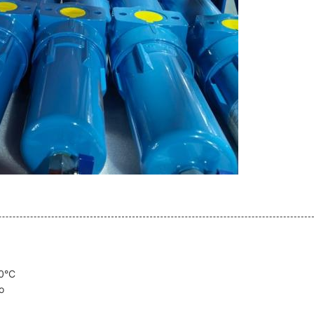
80°C
o