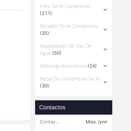
Filtro De Ar Comprimido
(211)
Secador Do Ar Comprimido
(35)
Separadores De Gás De
Água
(50)
Descarga Automática
(24)
Peças Do Compressor De Ar
(30)
Contactos
Contactos:
Miss. lynn