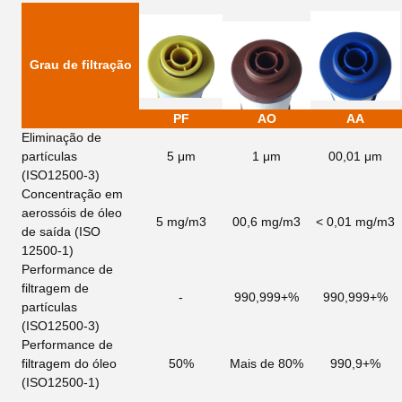
Grau de filtração
PF
AO
AA
Eliminação de
partículas
5 μm
1 μm
00,01 μm
(ISO12500-3)
Concentração em
aerossóis de óleo
5 mg/m3
00,6 mg/m3
< 0,01 mg/m3
de saída
(ISO
12500-1)
Performance de
filtragem de
-
990,999+%
990,999+%
partículas
(ISO12500-3)
Performance de
filtragem do óleo
50%
Mais de 80%
990,9+%
(ISO12500-1)