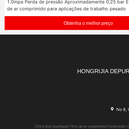
1.0mpa Perda de pressão Aproximadamente 0,25 bar El
de ar comprimido para aplicações de trabalho pesado
Obtenha o melhor preço
HONGRIJIA DEPUR
No 8, 
China Boa Qualidade Filtro de ar comprimido Fornecedor. 