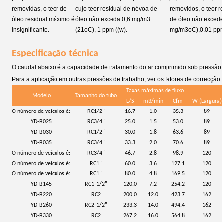
removidas, o teor de
cujo teor residual de névoa de
removidos, o teor 
óleo residual máximo é
óleo não exceda 0,6 mg/m3
de óleo não exced
insignificante.
(21oC), 1 ppm ((w).
mg/m3
oC
),0.01 pp
Especificação técnica
O caudal abaixo é a capacidade de tratamento do ar comprimido sob pressão d
Para a aplicação em outras pressões de trabalho, ver os fatores de correcção.
Taxas máximas de fluxo
Modelo
Tamanho do tubo
)
L/S
m3/min
Cfm
W (
Largura
O número de veículos é:
RC1/2"
16.7
1.0
35.3
89
YD-B025
RC3/4"
25.0
1.5
53.0
89
YD-B030
RC1/2"
30.0
1.8
63.6
89
YD-B035
RC3/4"
33.3
2.0
70.6
89
O número de veículos é:
RC3/4"
46.7
2.8
98.9
120
O número de veículos é:
RC1"
60.0
3.6
127.1
120
O número de veículos é:
RC1"
80.0
4.8
169.5
120
YD-B145
RC1-1/2"
120.0
7.2
254.2
120
YD-B220
RC2
200.0
12.0
423.7
162
YD-B260
RC2-1/2"
233.3
14.0
494.4
162
YD-B330
RC2
267.2
16.0
564.8
162