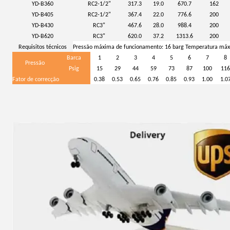
YD-B360
RC2-1/2"
317.3
19.0
670.7
162
YD-B405
RC2-1/2"
367.4
22.0
776.6
200
YD-B430
RC3"
467.6
28.0
988.4
200
YD-B620
RC3"
620.0
37.2
1313.6
200
Requisitos técnicos
Pressão máxima de funcionamento: 16 barg Temperatura máx
Barca
1
2
3
4
5
6
7
8
Pressão
Psig
15
29
44
59
73
87
100
116
Fator de correcção
0.38
0.53
0.65
0.76
0.85
0.93
1.00
1.0