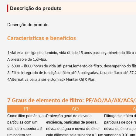
Descrição do produto
Descrição do produto
Características e benefícios
1Material de liga de alumínio, vida útil de 15 anos para o gabinete do filt
A pressão é de 1,6Mpa.
2. 6000 ~ 8000 horas de vida útil para
Elemento de filtro
, desempenho do fil
3. Filtro integrado de fundição a óleo até 3 polegadas, taxa de fluxo até 37,
4Alternativa para a série Domnick Hunter Oil X Plus.
7 Graus de elemento de filtro: PF/AO/AA/AX/ACS
PF
AO
A
Como filtro primário, as
Protecção geral de elevada
Filtragem de óleo de
partículas com um
eficiência, partículas de poeira,
partículas de poei
diâmetro superior a 5
névoa de água e névoa de óleo
névoa de óleo cujo
μm podem ser
cujo diâmetro seja superior a 1 μm,
superior a 0,01 μm