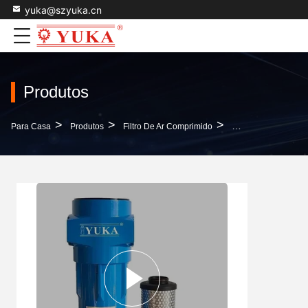
yuka@szyuka.cn
Produtos
>
>
>
Para Casa
Produtos
Filtro De Ar Comprimido
Filtro De Ar Perso