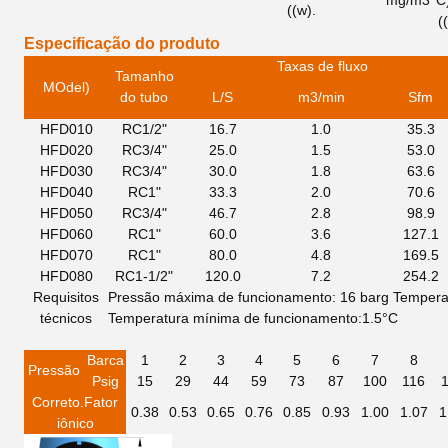
mg/m3
°C
((w).
(
Especificação do produto
Taxas de fluxo
Tamanho
M
Odel)
do tubo
L/S
m3/min
Sfm
HFD010
RC1/2"
16.7
1.0
35.3
HFD020
RC3/4"
25.0
1.5
53.0
HFD030
RC3/4"
30.0
1.8
63.6
HFD040
RC1"
33.3
2.0
70.6
HFD050
RC3/4"
46.7
2.8
98.9
HFD060
RC1"
60.0
3.6
127.1
HFD070
RC1"
80.0
4.8
169.5
HFD080
RC1-1/2"
120.0
7.2
254.2
Requisitos
Pressão máxima de funcionamento: 16 barg
Tempera
técnicos
Temperatura mínima de funcionamento:1.5°C
Barca
1
2
3
4
5
6
7
8
Pressão
Psi
g
15
29
44
59
73
87
100
116
Correto.
Fator
0.38
0.53
0.65
0.76
0.85
0.93
1.00
1.07
1
iônico