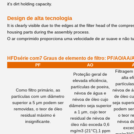
it's dirt holding capacity.
Design de alta tecnologia
It is clearly visible due to the edges at the filter head of the compre
housing parts during the assembly process.
O ar comprimido proporciona uma velocidade de ar suave e não tu
H
FD
série com
7 Graus de elemento de filtro: PF/AO/A
PF
AO
Filtragem
Proteção geral de
alta ef
elevada eficiência,
partículas
partículas de poeira,
Como filtro primário, as
névoa de á
névoa de água e
partículas com um diâmetro
de óleo cu
névoa de óleo cujo
superior a 5 μm podem ser
seja superi
diâmetro seja superior
removidas, o teor de óleo
podem ser
a 1 μm, cujo teor
residual máximo é
o teor r
residual de névoa de
insignificante.
névoa de
óleo não exceda 0,6
exced
mg/m3 (21
°C)
,1 ppm