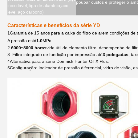
poupar custos e proteger o amb
inoxidável, liga de alumínio,aço
leve, aço carbono)
Características e benefícios da série YD
1Garantia de 15 anos para a caixa do filtro de ar
em condições de t
A pressão está
1.0
MPa.
2.
6000~8000 horas
vida útil do elemento filtro, desempenho de fi
3. Filtro integrado de fundição por impressão até
3 polegadas
, tax
4Alternativa para a série Domnick Hunter Oil X Plus.
5Configuração: Indicador de pressão diferencial, vidro de visão, e