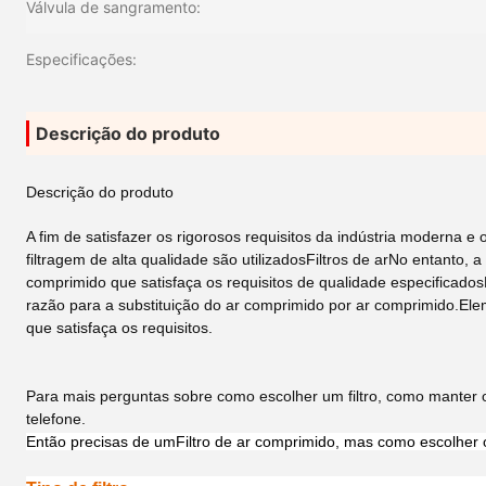
Válvula de sangramento:
Especificações:
Descrição do produto
Descrição do produto
A fim de satisfazer os rigorosos requisitos da indústria moderna 
filtragem de alta qualidade são utilizados
Filtros de ar
No entanto, a 
comprimido que satisfaça os requisitos de qualidade especificadosP
razão para a substituição do ar comprimido por ar comprimido.
Elem
que satisfaça os requisitos.
Para mais perguntas sobre como escolher um filtro, como manter o f
telefone.
Então precisas de um
Filtro de ar comprimido
, mas como escolher o