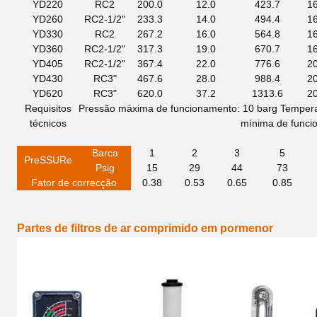
YD220
RC2
200.0
12.0
423.7
1
YD260
RC2-1/2"
233.3
14.0
494.4
1
YD330
RC2
267.2
16.0
564.8
1
YD360
RC2-1/2"
317.3
19.0
670.7
1
YD405
RC2-1/2"
367.4
22.0
776.6
2
YD430
RC3"
467.6
28.0
988.4
2
YD620
RC3"
620.0
37.2
1313.6
2
Requisitos
Pressão máxima de funcionamento: 10 barg
Tempera
técnicos
mínima de funci
Barca
1
2
3
5
P
r
e
SSUR
e
Psig
15
29
44
73
Fator de correcção
0.38
0.53
0.65
0.85
Partes de filtros de ar comprimido em pormenor