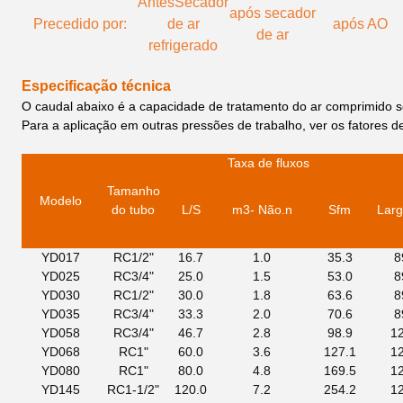
Antes
Secador
após secador
Precedido por:
de ar
após AO
de ar
refrigerado
Especificação técnica
O caudal abaixo é a capacidade de tratamento do ar comprimido so
Para a aplicação em outras pressões de trabalho, ver os fatores d
Taxa de fluxo
s
Tamanho
Modelo
do tubo
L/S
m3
- Não.
n
Sfm
Larg
YD017
RC1/2"
16.7
1.0
35.3
8
YD025
RC3/4"
25.0
1.5
53.0
8
YD030
RC1/2"
30.0
1.8
63.6
8
YD035
RC3/4"
33.3
2.0
70.6
8
YD058
RC3/4"
46.7
2.8
98.9
1
YD068
RC1"
60.0
3.6
127.1
1
YD080
RC1"
80.0
4.8
169.5
1
YD145
RC1-1/2"
120.0
7.2
254.2
1