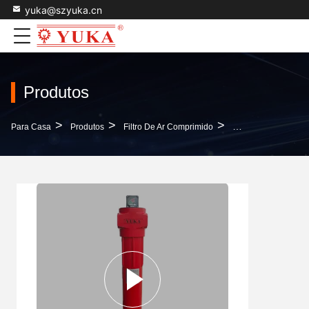
yuka@szyuka.cn
Produtos
>
>
>
Para Casa
Produtos
Filtro De Ar Comprimido
Filtro De Ar Remov