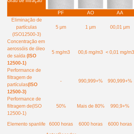
Grau de filtração
PF
AO
AA
Eliminação de
partículas
5 μm
1 μm
00,01 μm
(ISO12500-3)
Concentração em
aerossóis de óleo
5 mg/m3
00,6 mg/m3
< 0,01 mg/m
de saída
(ISO
12500-1)
Performance de
filtragem de
-
990,999+%
990,999+%
partículas
(ISO
12500-3)
Performance de
filtragem de
(ISO
50%
Mais de 80%
990,9+%
12500-1)
Elemento spanlife
6000 horas
6000 horas
6000 horas