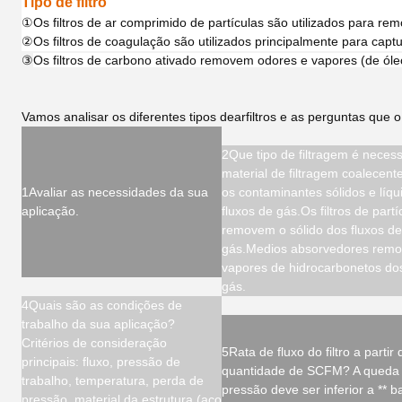
Tipo de filtro
①
Os filtros de ar comprimido de partículas são utilizados para rem
②
Os filtros de coagulação são utilizados principalmente para ca
③
Os filtros de carbono ativado removem odores e vapores (de óle
Vamos analisar os diferentes tipos de
ar
filtros e as perguntas que o
2Que tipo de filtragem é neces
material de filtragem coalecen
1Avaliar as necessidades da sua
os contaminantes sólidos e líqu
aplicação.
fluxos de gás.Os filtros de partí
removem o sólido dos fluxos de
gás.Medios absorvedores rem
vapores de hidrocarbonetos dos
gás.
4Quais são as condições de
trabalho da sua aplicação?
Critérios de consideração
5Rata de fluxo do filtro a partir
principais: fluxo, pressão de
quantidade de SCFM? A queda
trabalho, temperatura, perda de
pressão deve ser inferior a ** b
pressão, material da estrutura (aço