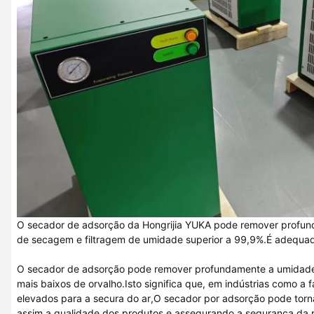
O secador de adsorção da Hongrijia YUKA pode remover profun
de secagem e filtragem de umidade superior a 99,9%.É adequad
O secador de adsorção pode remover profundamente a umidade do
mais baixos de orvalho.Isto significa que, em indústrias como 
elevados para a secura do ar,O secador por adsorção pode torna
assim a qualidade dos produtos e assegurando a segurança da 