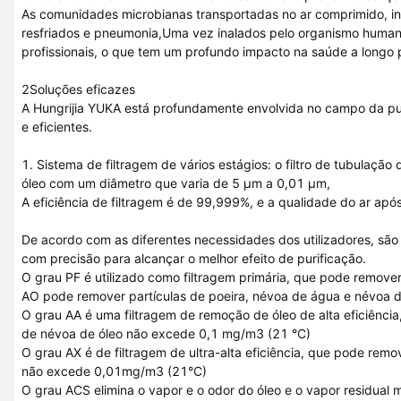
As comunidades microbianas transportadas no ar comprimido, incl
resfriados e pneumonia,Uma vez inalados pelo organismo humano
profissionais, o que tem um profundo impacto na saúde a longo 
2Soluções eficazes
A Hungrijia YUKA está profundamente envolvida no campo da pur
e eficientes.
1. Sistema de filtragem de vários estágios: o filtro de tubulaç
óleo com um diâmetro que varia de 5 μm a 0,01 μm,
A eficiência de filtragem é de 99,999%, e a qualidade do ar ap
De acordo com as diferentes necessidades dos utilizadores, são f
com precisão para alcançar o melhor efeito de purificação.
O grau PF é utilizado como filtragem primária, que pode remove
AO pode remover partículas de poeira, névoa de água e névoa d
O grau AA é uma filtragem de remoção de óleo de alta eficiência
de névoa de óleo não excede 0,1 mg/m3 (21 °C)
O grau AX é de filtragem de ultra-alta eficiência, que pode rem
não excede 0,01mg/m3 (21°C)
O grau ACS elimina o vapor e o odor do óleo e o vapor residu